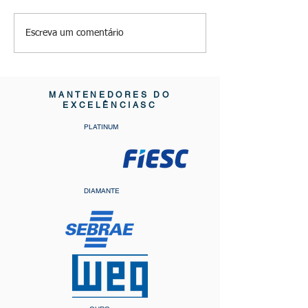
Conheça o CQH
Excelência Empresarial
Escreva um comentário
em Santa Catarina
MANTENEDORES DO
EXCELÊNCIASC
PLATINUM
DIAMANTE