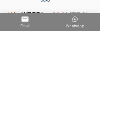
OURO
Email
WhatsApp
ESMERALDA
PATROCINADOR
DIAMANTE