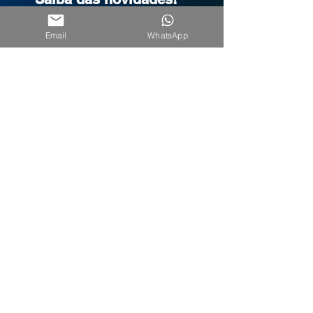
Seu nome
Email
WhatsApp
Seu melhor email
*
CADASTRE-SE
EXCELÊNCIA SC
Av Almirante Tamandaré, 94 Sala 906
Coqueiros CEP 880160-080
Florianópolis, SC Brasil
Tel/Whatsapp.
48 3207-9210
Saiba como chegar
QUEM SOMOS
MEG