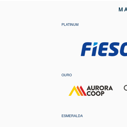
M
PLATINUM
OURO
ESMERALDA