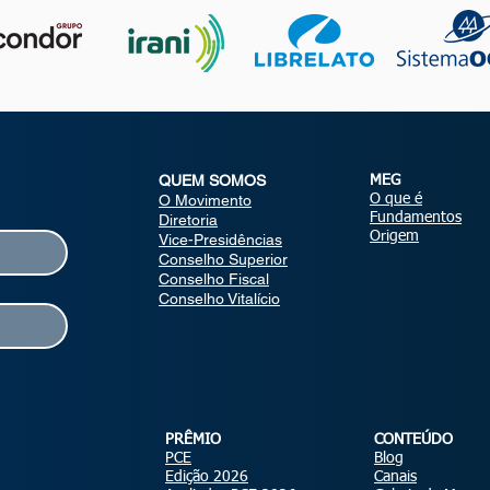
QUEM SOMOS
MEG
O Movimento
O que é
Fundamentos
Diretoria
Origem
Vice-Presidências
Conselho Superior
Conselho Fiscal
Conselho Vitalício
PRÊMIO
CONTEÚDO
PCE
Blog
Edição 2026
Canais