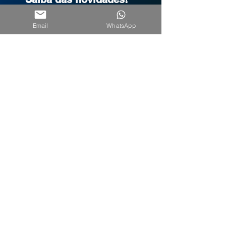
Seu nome
Email
WhatsApp
Seu melhor email
*
CADASTRE-SE
EXCELÊNCIA SC
Av Almirante Tamandaré, 94 Sala 906
Coqueiros CEP 880160-080
Florianópolis, SC Brasil
Tel/Whatsapp.
48 3207-9210
Saiba como chegar
QUEM SOMOS
MEG