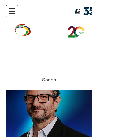
Rubens Mascelani F
Senac