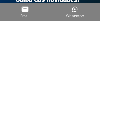
Seu nome
Email
WhatsApp
Seu melhor email
*
CADASTRE-SE
EXCELÊNCIA SC
Av Almirante Tamandaré, 94 Sala 906
Coqueiros CEP 880160-080
Florianópolis, SC Brasil
Tel/Whatsapp.
48 3207-9210
Saiba como chegar
QUEM SOMOS
MEG