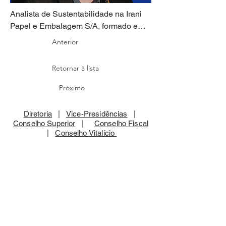
Analista de Sustentabilidade na Irani 
Papel e Embalagem S/A, formado em 
Ciências Biológicas com ênfase em 
Anterior
Biotecnologia pela UNOESC-Joaçaba, 
MBA em Perícia e Auditoria Ambiental 
Retornar à lista
pelo IBEPEX e Especialização em 
Gestão Estratégica de empresas pela 
Próximo
UNOESC-Joaçaba atua como 
avaliador do MEG pelo ExcelenciaSC 
Diretoria
|
Vice-Presidências
|
e PGQP desde 2012.
Conselho Superior
|
Conselho Fiscal
|
Conselho Vitalício