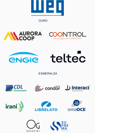
Crer, Programa Travessia, dentre 
outros.
OURO
ESMERALDA