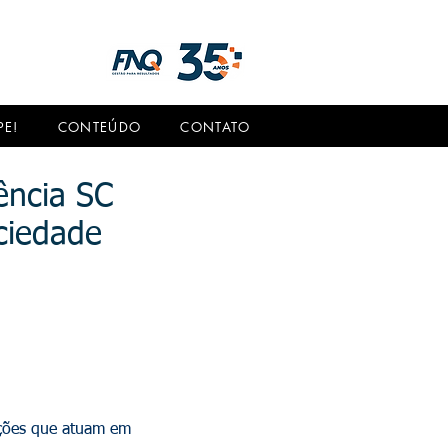
PE!
CONTEÚDO
CONTATO
ência SC
ciedade
ações que atuam em