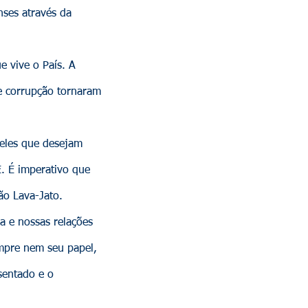
nses através da
 vive o País. A
e corrupção tornaram
les que desejam
. É imperativo que
ão Lava-Jato.
 e nossas relações
mpre nem seu papel,
sentado e o