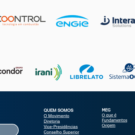
QUEM SOMOS
MEG
O Movimento
O que é
Fundamentos
Diretoria
Origem
Vice-Presidências
Conselho Superior