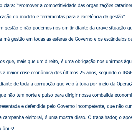
 clara: “Promover a competitividade das organizações catarine
icação do modelo e ferramentas para a excelência da gestão”.
tão e não podemos nos omitir diante da grave situação que
 a má gestão em todas as esferas de Governo e os escândalos d
, mais que um direito, é uma obrigação nos unirmos àque
 a maior crise econômica dos últimos 25 anos, segundo o IBGE
iante de toda a corrupção que veio à tona por meio da Operaç
o tem norte e pulso para dirigir nossa combalida economia
apresentada e defendida pelo Governo incompetente, que não cu
a campanha eleitoral, é uma mostra disso. O trabalhador, o apo
o ônus!