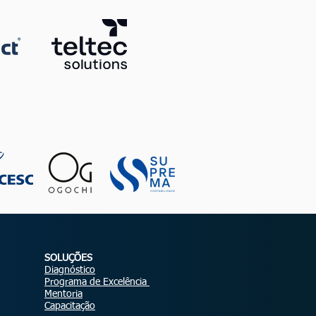
SOLUÇÕES
Diagnóstico
Programa de Excelência
Mentoria
Capacitação