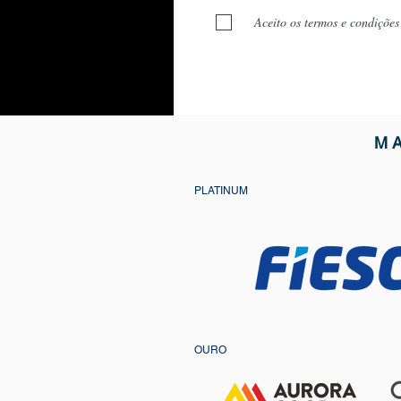
Aceito os termos e condições
M
PLATINUM
OURO