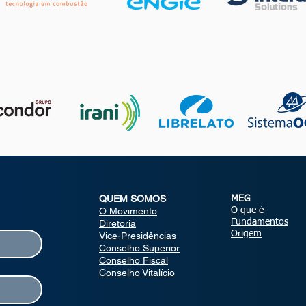
QUEM SOMOS
MEG
O Movimento
O que é
Fundamentos
Diretoria
Origem
Vice-Presidências
Conselho Superior
Conselho Fiscal
Conselho Vitalício